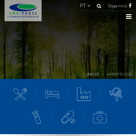
Pesquisar
PT
Siga-nos:
To
na
INÍCIO
AMBIPROSE