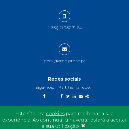
(+351) 21 757 71 24
geral@ambiprose.pt
Redes sociais
Siga-nos:
Partilhe na rede:
página
Facebook
Twitter
Linkedin
Email
Share
facebook
Este site usa
cookies
para melhorar a sua
Copyright © 2026 Ambiprose - All Rights Reserved.
experiência. Ao continuar a navegar estará a aceitar
×
WebDesign by
Global Pixel
a sua utilização