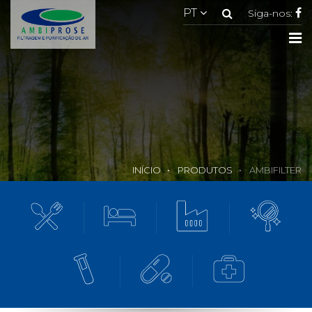
Pesquisar
PT
Siga-nos:
To
na
INÍCIO
PRODUTOS
AMBIFILTER